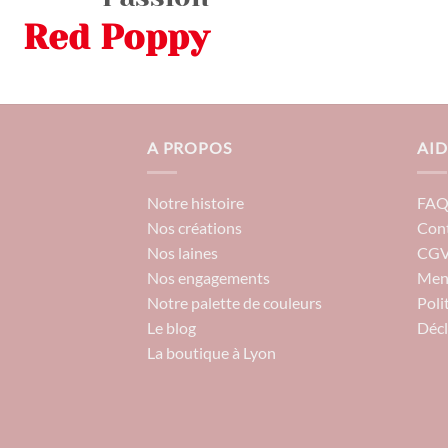
Red Poppy
A PROPOS
AID
Notre histoire
FA
Nos créations
Con
Nos laines
CG
Nos engagements
Ment
Notre palette de couleurs
Poli
Le blog
Décl
La boutique à Lyon