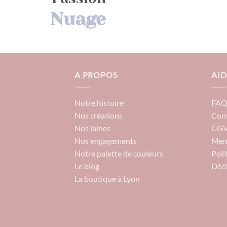
Nuage
A PROPOS
AID
Notre histoire
FA
Nos créations
Con
Nos laines
CG
Nos engagements
Ment
Notre palette de couleurs
Poli
Le blog
Décl
La boutique à Lyon