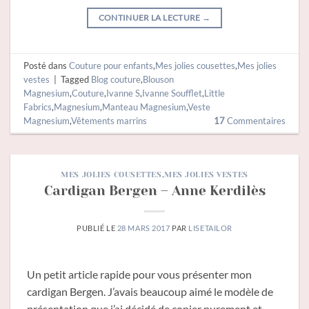
CONTINUER LA LECTURE
→
Posté dans
Couture pour enfants
,
Mes jolies cousettes
,
Mes jolies
vestes
|
Tagged
Blog couture
,
Blouson
Magnesium
,
Couture
,
Ivanne S
,
Ivanne Soufflet
,
Little
Fabrics
,
Magnesium
,
Manteau Magnesium
,
Veste
Magnesium
,
Vêtements marrins
17
Commentaires
MES JOLIES COUSETTES
,
MES JOLIES VESTES
Cardigan Bergen – Anne Kerdilès
PUBLIÉ LE
28 MARS 2017
PAR
LISETAILOR
Un petit article rapide pour vous présenter mon
cardigan Bergen. J’avais beaucoup aimé le modèle de
présentation que j’ai décidé de copier purement et