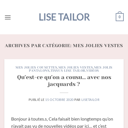
Passer
au
LISE TAILOR
0
contenu
ARCHIVES PAR CATÉGORIE:
MES JOLIES VESTES
MES JOLIES COUSETTES
,
MES JOLIES VESTES
,
MES JOLIS
PANTALONS
,
TISSUS LISE TAILOR
,
VIDÉOS
Qu’est-ce qu’on a cousu… avec nos
jacquards ?
PUBLIÉ LE
15 OCTOBRE 2020
PAR
LISETAILOR
Bonjour à toutes.s, Cela faisait bien longtemps qu’on
n’avait pas vu de nouvelles vidéos par ici… et c’est