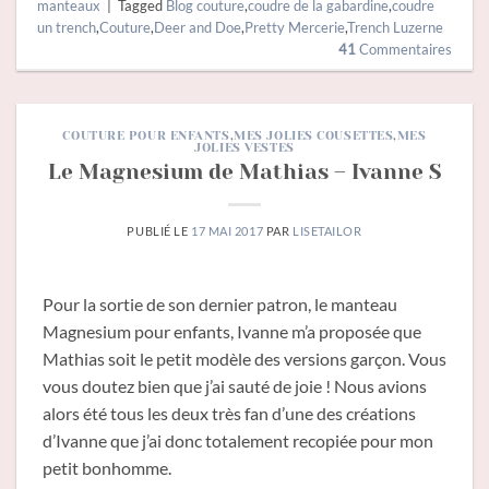
manteaux
|
Tagged
Blog couture
,
coudre de la gabardine
,
coudre
un trench
,
Couture
,
Deer and Doe
,
Pretty Mercerie
,
Trench Luzerne
41
Commentaires
COUTURE POUR ENFANTS
,
MES JOLIES COUSETTES
,
MES
JOLIES VESTES
Le Magnesium de Mathias – Ivanne S
PUBLIÉ LE
17 MAI 2017
PAR
LISETAILOR
Pour la sortie de son dernier patron, le manteau
Magnesium pour enfants, Ivanne m’a proposée que
Mathias soit le petit modèle des versions garçon. Vous
vous doutez bien que j’ai sauté de joie ! Nous avions
alors été tous les deux très fan d’une des créations
d’Ivanne que j’ai donc totalement recopiée pour mon
petit bonhomme.