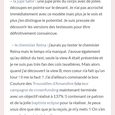
–
la jupe Safor
: une jupe près du corps avec de jolies
découpes en pointe sur le devant. Je n’ai pas accroché
immédiatement avec ce modèle mais plus je le vois et
plus j’en distingue le potentiel. Je suis pressée de
découvrir les versions des testeuses pour être
définitivement convaincue.
–
le chemisier Reina
: j’aurais pu tester le chemisier
Reina mais le temps m’a manqué. J’avoue également
qu’au début du test, seule la view A était présentée et
je ne suis pas très fan des cols lavallières. Mais alors
quand j’ai découvert la view B, mon coeur n’a fait qu’un
tour ! Il me la faut !! J’ai d’ailleurs commandé la box
Couture des
Trouvailles d’Amandine
(via
leur
campagne de crownfunding
maintenant terminée
avec un objectif réalisé à 137% !) contenant ce patron
et de la jolie
baptiste eclipse
pour la réaliser. Je peux
vous dire que dès que je la reçois, je m’y mets !! On s’en