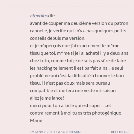
ctextiles
dit:
avant de couper ma deuxième version du patron
cannelle, je vérifie qu’il n’y a pas quelques petits
conseils depuis ma version.
et je m’aperçois que j’ai exactement le m^me
tissu que toi, m^me si je l’ai acheté il y a deux ans
chez toto, comme toi je ne suis pas sûre de faire
les hacking tellement il est parfait ainsi, le seul
problème oui c’est la difficulté à trouver le bon
tissu, i l n’est pas doux mais sera bureau
compatible et me fera une veste mi-saison
allez je me lance!
merci pour ton article qui est super! …et
contrairement à moi tu es très photogénique!
Marie
19 JANVIER 2017 À 16 H 20 MIN
RÉPONDRE