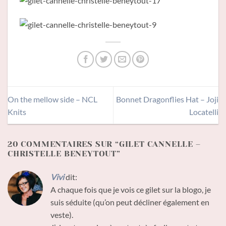
On the mellow side – NCL
Bonnet Dragonflies Hat – Joji
Knits
Locatelli
20 COMMENTAIRES SUR “
GILET CANNELLE –
CHRISTELLE BENEYTOUT
”
Vivi
dit:
A chaque fois que je vois ce gilet sur la blogo, je
suis séduite (qu’on peut décliner également en
veste).