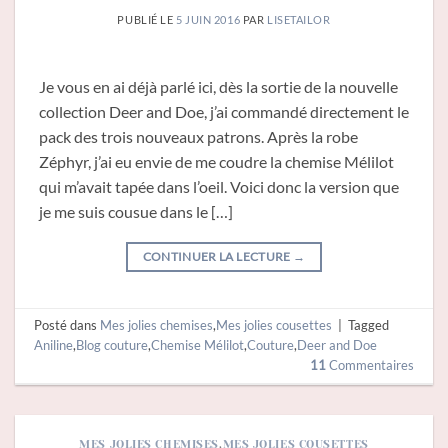
PUBLIÉ LE
5 JUIN 2016
PAR
LISETAILOR
Je vous en ai déjà parlé ici, dès la sortie de la nouvelle
collection Deer and Doe, j’ai commandé directement le
pack des trois nouveaux patrons. Après la robe
Zéphyr, j’ai eu envie de me coudre la chemise Mélilot
qui m’avait tapée dans l’oeil. Voici donc la version que
je me suis cousue dans le […]
CONTINUER LA LECTURE
→
Posté dans
Mes jolies chemises
,
Mes jolies cousettes
|
Tagged
Aniline
,
Blog couture
,
Chemise Mélilot
,
Couture
,
Deer and Doe
11
Commentaires
MES JOLIES CHEMISES
,
MES JOLIES COUSETTES