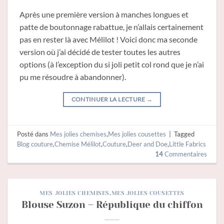
Après une première version à manches longues et
patte de boutonnage rabattue, je n’allais certainement
pas en rester là avec Mélilot ! Voici donc ma seconde
version où j’ai décidé de tester toutes les autres
options (à l’exception du si joli petit col rond que je n’ai
pu me résoudre à abandonner).
CONTINUER LA LECTURE
→
Posté dans
Mes jolies chemises
,
Mes jolies cousettes
|
Tagged
Blog couture
,
Chemise Mélilot
,
Couture
,
Deer and Doe
,
Little Fabrics
14
Commentaires
MES JOLIES CHEMISES
,
MES JOLIES COUSETTES
Blouse Suzon – République du chiffon