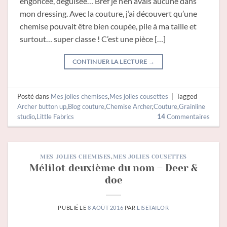
engoncée, déguisée… Bref je n’en avais aucune dans
mon dressing. Avec la couture, j’ai découvert qu’une
chemise pouvait être bien coupée, pile à ma taille et
surtout… super classe ! C’est une pièce […]
CONTINUER LA LECTURE
→
Posté dans
Mes jolies chemises
,
Mes jolies cousettes
|
Tagged
Archer button up
,
Blog couture
,
Chemise Archer
,
Couture
,
Grainline
studio
,
Little Fabrics
14
Commentaires
MES JOLIES CHEMISES
,
MES JOLIES COUSETTES
Mélilot deuxième du nom – Deer &
doe
PUBLIÉ LE
8 AOÛT 2016
PAR
LISETAILOR