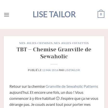
Passer
au
LISE TAILOR
0
contenu
MES JOLIES CHEMISES
,
MES JOLIES COUSETTES
TBT – Chemise Granville de
Sewaholic
PUBLIÉ LE
12 MAI 2016
PAR
LISETAILOR
Retour sur la chemise
Granville de Sewaholic Patterns
aujourd’hui. Et encore une fois, un duo ! Vous
commencer à y être habitué 🙂 J’espère que ça ne vous
dérange pas. Je couds avant tout pour porter mes