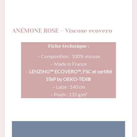
ANÉMONE ROSE – Viscose ecovero
Fiche technique :
– Composition : 100% viscose
– Made in France
–
LENZING™ ECOVERO™, FSC et certifié
STeP by OEKO-TEX®
– Laize : 140 cm
– Poids : 135 g/m²