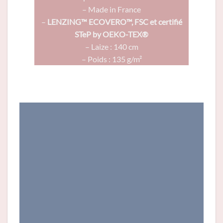
– Made in France
–
LENZING™ ECOVERO™, FSC et certifié
STeP by OEKO-TEX®
– Laize : 140 cm
– Poids : 135 g/m²