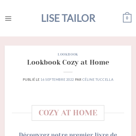
Passer
au
LISE TAILOR
0
contenu
LOOKBOOK
Lookbook Cozy at Home
PUBLIÉ LE
16 SEPTEMBRE 2022
PAR
CÉLINE TUCCELLA
COZY AT HOME
Découvrez notre premier livre de