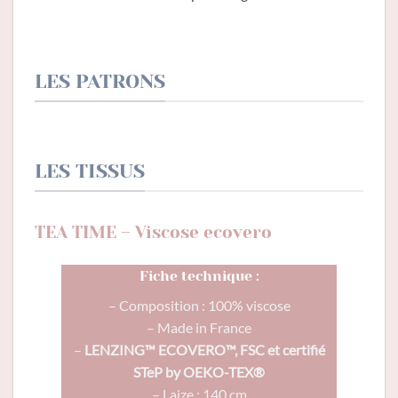
LES PATRONS
LES TISSUS
TEA TIME – Viscose ecovero
Fiche technique :
– Composition : 100% viscose
– Made in France
–
LENZING™ ECOVERO™, FSC et certifié
STeP by OEKO-TEX®
– Laize : 140 cm