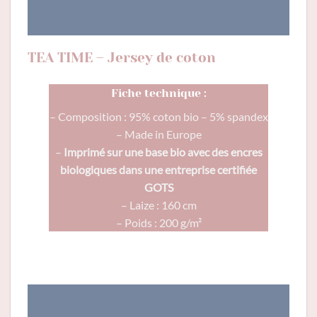
TEA TIME – Jersey de coton
Fiche technique :
– Composition : 95% coton bio – 5% spandex
– Made in Europe
–
Imprimé sur une base bio avec des encres
biologiques dans une entreprise certifiée
GOTS
– Laize : 160 cm
– Poids : 200 g/m²