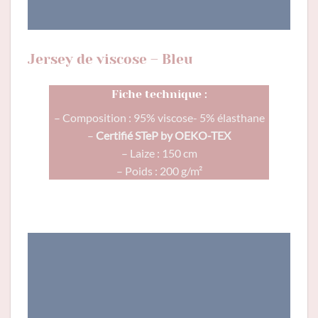
Jersey de viscose – Bleu
Fiche technique :
– Composition : 95% viscose- 5% élasthane
–
Certifié STeP by OEKO-TEX
– Laize : 150 cm
– Poids : 200 g/m²