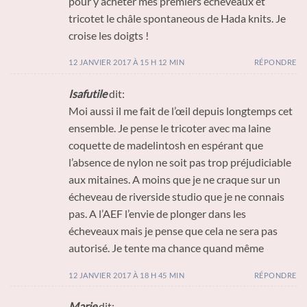
pour y acheter mes premiers echeveaux et
tricotet le châle spontaneous de Hada knits. Je
croise les doigts !
12 JANVIER 2017 À 15 H 12 MIN
RÉPONDRE
Isafutile
dit:
Moi aussi il me fait de l’œil depuis longtemps cet
ensemble. Je pense le tricoter avec ma laine
coquette de madelintosh en espérant que
l’absence de nylon ne soit pas trop préjudiciable
aux mitaines. A moins que je ne craque sur un
écheveau de riverside studio que je ne connais
pas. A l’AEF l’envie de plonger dans les
écheveaux mais je pense que cela ne sera pas
autorisé. Je tente ma chance quand même
12 JANVIER 2017 À 18 H 45 MIN
RÉPONDRE
Marie
dit: