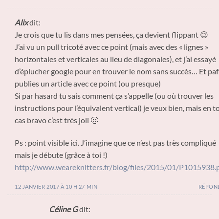
Alix
dit:
Je crois que tu lis dans mes pensées, ça devient flippant 😉
J’ai vu un pull tricoté avec ce point (mais avec des « lignes »
horizontales et verticales au lieu de diagonales), et j’ai essayé
d’éplucher google pour en trouver le nom sans succès… Et paf
publies un article avec ce point (ou presque)
Si par hasard tu sais comment ça s’appelle (ou où trouver les
instructions pour l’équivalent vertical) je veux bien, mais en t
cas bravo c’est très joli 🙂
Ps : point visible ici. J’imagine que ce n’est pas très compliqué
mais je débute (grâce à toi !)
http://www.weareknitters.fr/blog/files/2015/01/P1015938.
12 JANVIER 2017 À 10 H 27 MIN
RÉPON
Céline G
dit: