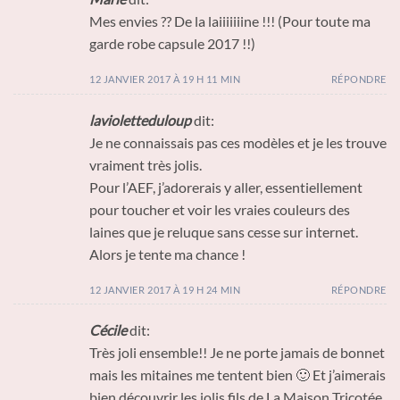
Mes envies ?? De la laiiiiiiine !!! (Pour toute ma
garde robe capsule 2017 !!)
12 JANVIER 2017 À 19 H 11 MIN
RÉPONDRE
lavioletteduloup
dit:
Je ne connaissais pas ces modèles et je les trouve
vraiment très jolis.
Pour l’AEF, j’adorerais y aller, essentiellement
pour toucher et voir les vraies couleurs des
laines que je reluque sans cesse sur internet.
Alors je tente ma chance !
12 JANVIER 2017 À 19 H 24 MIN
RÉPONDRE
Cécile
dit:
Très joli ensemble!! Je ne porte jamais de bonnet
mais les mitaines me tentent bien 🙂 Et j’aimerais
bien découvrir les jolis fils de La Maison Tricotée.