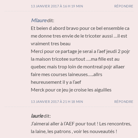
13 JANVIER 2017 À 16 H 19 MIN
RÉPONDRE
Mlaure
dit:
Et beien d abord bravo pour ce bel ensemble ca
me donne tres envie de le tricoter aussi …il est
vraiment tres beau
Merci pour ce partage je serai a l’aef jeudi 2 pojr
la maison tricotee surtout ….ma fille est au
quebec mais trop loin de montreal pojr allaer
faire mes courses laineuses…..allrs
heureusement il y a l’aef
Merck pour ce jeu je croise les aiguilles
13 JANVIER 2017 À 21 H 18 MIN
RÉPONDRE
laurie
dit:
J’aimerai aller à l’AEF pour tout ! Les rencontres,
la laine, les patrons , voir les nouveautés !