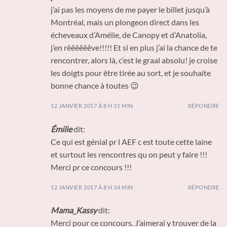
j’ai pas les moyens de me payer le billet jusqu’à
Montréal, mais un plongeon direct dans les
écheveaux d’Amélie, de Canopy et d’Anatolia,
j’en rêêêêêêve!!!!! Et si en plus j’ai la chance de te
rencontrer, alors là, c’est le graal absolu! je croise
les doigts pour être tirée au sort, et je souhaite
bonne chance à toutes 😉
12 JANVIER 2017 À 8 H 31 MIN
RÉPONDRE
Émilie
dit:
Ce qui est génial pr l AEF c est toute cette laine
et surtout les rencontres qu on peut y faire !!!
Merci pr ce concours !!!
12 JANVIER 2017 À 8 H 34 MIN
RÉPONDRE
Mama_Kassy
dit:
Merci pour ce concours. J’aimerai y trouver de la