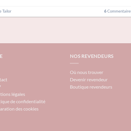
e Tailor
6
Commentaire
E
NOS REVENDEURS
Q
Où nous trouver
tact
Devenir revendeur
V
Boutique revendeurs
ions légales
tique de confidentialité
aration des cookies