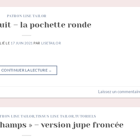
PATRON LISE TAILOR
uit – la pochette ronde
LIÉ LE
17 JUIN 2021
PAR
LISETAILOR
CONTINUER LA LECTURE
→
Laissez un commentair
TRON LISE TAILOR
,
TISSUS LISE TAILOR
,
TUTORIELS
champs » – version jupe froncée