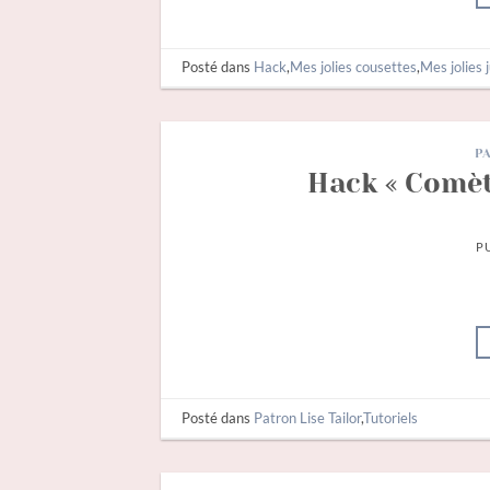
Posté dans
Hack
,
Mes jolies cousettes
,
Mes jolies 
P
Hack « Comèt
P
Posté dans
Patron Lise Tailor
,
Tutoriels