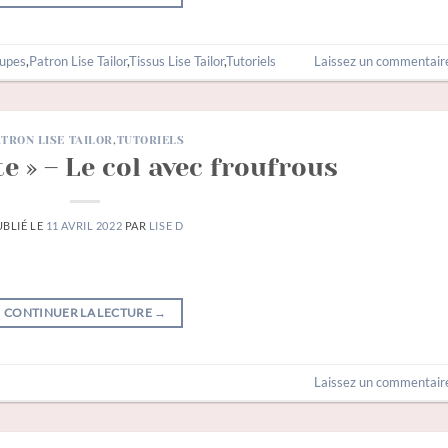
jupes
,
Patron Lise Tailor
,
Tissus Lise Tailor
,
Tutoriels
Laissez un commentair
ATRON LISE TAILOR
,
TUTORIELS
e » – Le col avec froufrous
UBLIÉ LE
11 AVRIL 2022
PAR
LISE D
CONTINUER LA LECTURE
→
Laissez un commentair