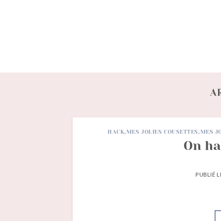
Passer
au
contenu
A
HACK
,
MES JOLIES COUSETTES
,
MES J
On ha
PUBLIÉ 