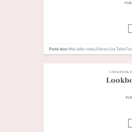
PUB
Posté dans
Mes jolies robes
,
Patron Lise Tailor
,
Tis
LOOKBOOK
,
Lookbo
PUB