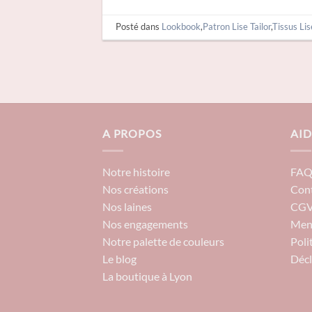
Posté dans
Lookbook
,
Patron Lise Tailor
,
Tissus Lis
A PROPOS
AID
Notre histoire
FA
Nos créations
Con
Nos laines
CG
Nos engagements
Ment
Notre palette de couleurs
Poli
Le blog
Décl
La boutique à Lyon