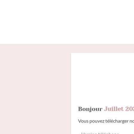
Passer
au
contenu
Bonjour
Juillet 20
Vous pouvez télécharger nos