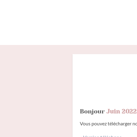
Passer
au
contenu
Bonjour
Juin 2022
Vous pouvez télécharger nos