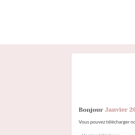
Passer
au
contenu
Bonjour
Janvier 2
Vous pouvez télécharger nos