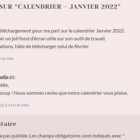
SUR “
CALENDRIER – JANVIER 2022
”
éléchargement pour ma part sur le calendrier Janvier 2022.
r un joli fond d’écran utile sur son outil de travail.
tions, hâte de télécharger celui de février.
H 56 MIN
ella
dit:
lle,
oup ! Nous sommes ravies que notre calendrier vous plaise.
22 À 14 H 36 MIN
ntaire
a pas publiée.
Les champs obligatoires sont indiqués avec
*