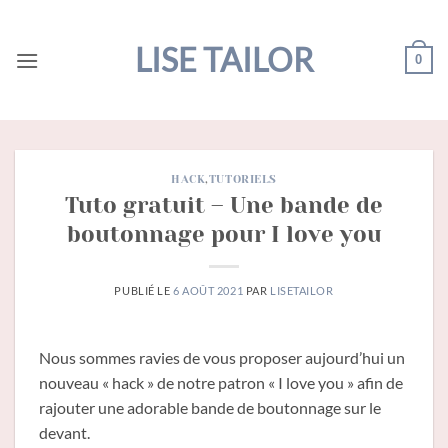
Passer
au
LISE TAILOR
0
contenu
HACK
,
TUTORIELS
Tuto gratuit – Une bande de
boutonnage pour I love you
PUBLIÉ LE
6 AOÛT 2021
PAR
LISETAILOR
Nous sommes ravies de vous proposer aujourd’hui un
nouveau « hack » de notre patron « I love you » afin de
rajouter une adorable bande de boutonnage sur le
devant.