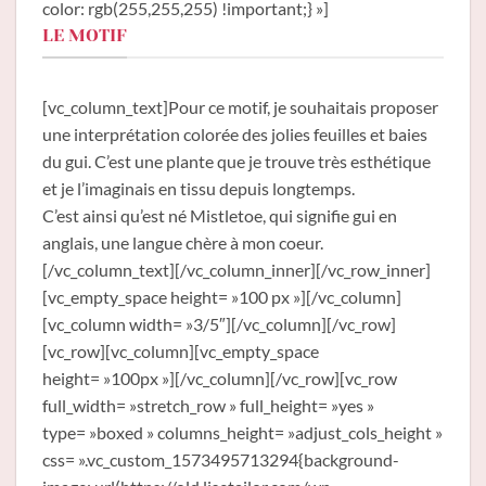
color: rgb(255,255,255) !important;} »]
LE MOTIF
[vc_column_text]Pour ce motif, je souhaitais proposer
une interprétation colorée des jolies feuilles et baies
du gui. C’est une plante que je trouve très esthétique
et je l’imaginais en tissu depuis longtemps.
C’est ainsi qu’est né Mistletoe, qui signifie gui en
anglais, une langue chère à mon coeur.
[/vc_column_text][/vc_column_inner][/vc_row_inner]
[vc_empty_space height= »100 px »][/vc_column]
[vc_column width= »3/5″][/vc_column][/vc_row]
[vc_row][vc_column][vc_empty_space
height= »100px »][/vc_column][/vc_row][vc_row
full_width= »stretch_row » full_height= »yes »
type= »boxed » columns_height= »adjust_cols_height »
css= ».vc_custom_1573495713294{background-