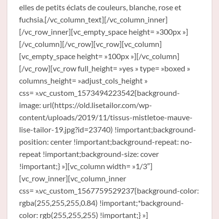
elles de petits éclats de couleurs, blanche, rose et
fuchsia.[/vc_column_text][/vc_column_inner]
[/vc_row_inner][vc_empty_space height= »300px »]
[/vc_column][/vc_row][vc_row][vc_column]
[vc_empty_space height= »100px »][/vc_column]
[/vc_row][vc_row full_height= »yes » type= »boxed »
columns_height= »adjust_cols_height »
css= ».vc_custom_1573494223542{background-
image: url(https://old.lisetailor.com/wp-
content/uploads/2019/11/tissus-mistletoe-mauve-
lise-tailor-19.jpg?id=23740) !important;background-
position: center !important;background-repeat: no-
repeat !important;background-size: cover
!important;} »][vc_column width= »1/3″]
[vc_row_inner][vc_column_inner
css= ».vc_custom_1567759529237{background-color:
rgba(255,255,255,0.84) !important;*background-
color: rgb(255,255,255) !important;} »]