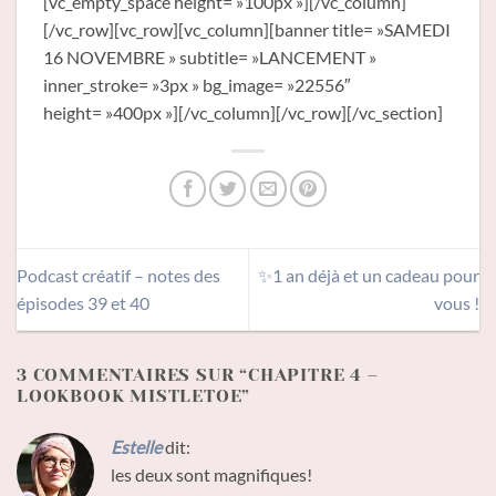
[vc_empty_space height= »100px »][/vc_column]
[/vc_row][vc_row][vc_column][banner title= »SAMEDI
16 NOVEMBRE » subtitle= »LANCEMENT »
inner_stroke= »3px » bg_image= »22556″
height= »400px »][/vc_column][/vc_row][/vc_section]
Podcast créatif – notes des
✨1 an déjà et un cadeau pour
épisodes 39 et 40
vous !
3 COMMENTAIRES SUR “
CHAPITRE 4 –
LOOKBOOK MISTLETOE
”
Estelle
dit:
les deux sont magnifiques!