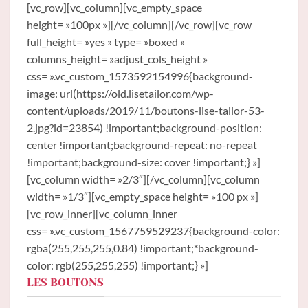
[vc_row][vc_column][vc_empty_space
height= »100px »][/vc_column][/vc_row][vc_row
full_height= »yes » type= »boxed »
columns_height= »adjust_cols_height »
css= ».vc_custom_1573592154996{background-
image: url(https://old.lisetailor.com/wp-
content/uploads/2019/11/boutons-lise-tailor-53-
2.jpg?id=23854) !important;background-position:
center !important;background-repeat: no-repeat
!important;background-size: cover !important;} »]
[vc_column width= »2/3″][/vc_column][vc_column
width= »1/3″][vc_empty_space height= »100 px »]
[vc_row_inner][vc_column_inner
css= ».vc_custom_1567759529237{background-color:
rgba(255,255,255,0.84) !important;*background-
color: rgb(255,255,255) !important;} »]
LES BOUTONS