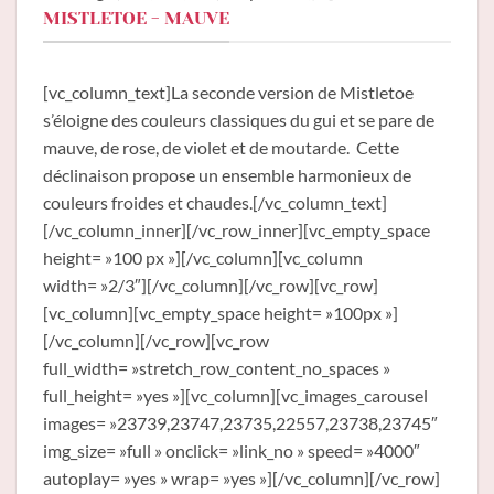
MISTLETOE - MAUVE
[vc_column_text]La seconde version de Mistletoe
s’éloigne des couleurs classiques du gui et se pare de
mauve, de rose, de violet et de moutarde. Cette
déclinaison propose un ensemble harmonieux de
couleurs froides et chaudes.[/vc_column_text]
[/vc_column_inner][/vc_row_inner][vc_empty_space
height= »100 px »][/vc_column][vc_column
width= »2/3″][/vc_column][/vc_row][vc_row]
[vc_column][vc_empty_space height= »100px »]
[/vc_column][/vc_row][vc_row
full_width= »stretch_row_content_no_spaces »
full_height= »yes »][vc_column][vc_images_carousel
images= »23739,23747,23735,22557,23738,23745″
img_size= »full » onclick= »link_no » speed= »4000″
autoplay= »yes » wrap= »yes »][/vc_column][/vc_row]