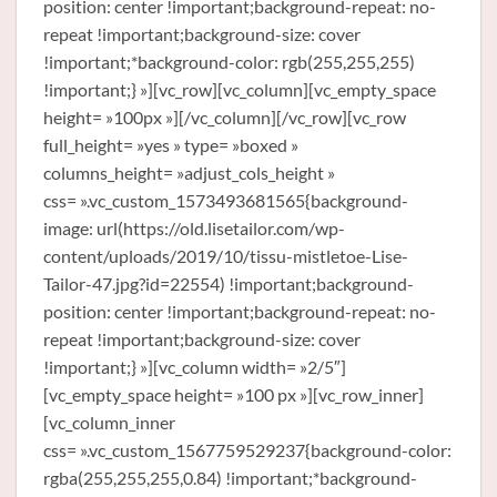
position: center !important;background-repeat: no-
repeat !important;background-size: cover
!important;*background-color: rgb(255,255,255)
!important;} »][vc_row][vc_column][vc_empty_space
height= »100px »][/vc_column][/vc_row][vc_row
full_height= »yes » type= »boxed »
columns_height= »adjust_cols_height »
css= ».vc_custom_1573493681565{background-
image: url(https://old.lisetailor.com/wp-
content/uploads/2019/10/tissu-mistletoe-Lise-
Tailor-47.jpg?id=22554) !important;background-
position: center !important;background-repeat: no-
repeat !important;background-size: cover
!important;} »][vc_column width= »2/5″]
[vc_empty_space height= »100 px »][vc_row_inner]
[vc_column_inner
css= ».vc_custom_1567759529237{background-color:
rgba(255,255,255,0.84) !important;*background-