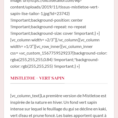
image: url(https://old.lisetailor.com/wp-
content/uploads/2019/11/tissus-mistletoe-vert-
sapin-lise-tailor-1.jpg?id=23742)
!important;background-position: center
!important;background-repeat: no-repeat
!important;background-size: cover !important;} »]
[vc_column width= »2/3″][/vc_column][vc_column
width= »1/3″][vc_row_inner][vc_column_inner
css= ».vc_custom_1567759529237{background-color:
rgba(255,255,255,0.84) !important;*background-
color: rgb(255,255,255) !important;} »]
MISTLETOE - VERT SAPIN
[vc_column_text]La première version de Mistletoe est
inspirée de la nature en hiver. Un fond vert sapin
intense sur lequel le feuillage du gui se décline en kaki,
vert d’eau et prune foncé. Les baies apportent quant à