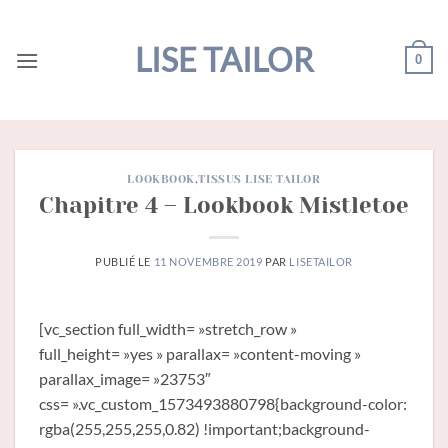
Passer
au
LISE TAILOR
0
contenu
LOOKBOOK
,
TISSUS LISE TAILOR
Chapitre 4 – Lookbook Mistletoe
PUBLIÉ LE
11 NOVEMBRE 2019
PAR
LISETAILOR
[vc_section full_width= »stretch_row »
full_height= »yes » parallax= »content-moving »
parallax_image= »23753″
css= ».vc_custom_1573493880798{background-color:
rgba(255,255,255,0.82) !important;background-