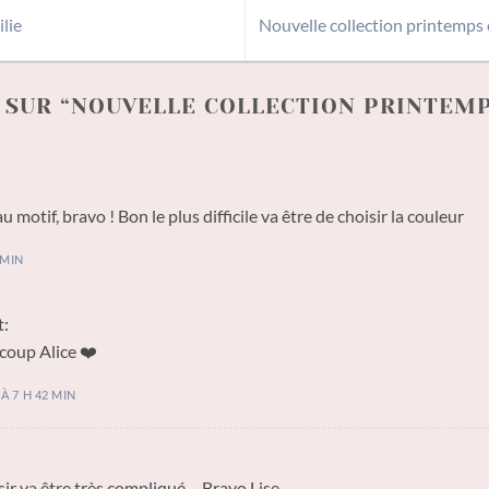
ilie
Nouvelle collection printemps
SUR “
NOUVELLE COLLECTION PRINTEMPS
motif, bravo ! Bon le plus difficile va être de choisir la couleur
 MIN
t:
coup Alice ❤️
À 7 H 42 MIN
r va être très compliqué. .. Bravo Lise