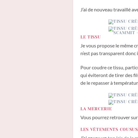
J’ai de nouveau travaillé av
LE TISSU
Je vous propose le même crêp
n’est pas transparent donc 
Pour coudre ce tissu, parti
qui éviteront de tirer des fi
de le repasser à températu
LA MERCERIE
Vous pourrez retrouver sur 
LES VÊTEMENTS COUSUS
J’ai cousu un
top Iris de la