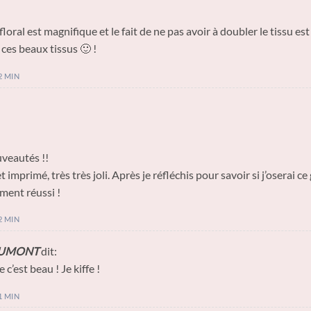
oral est magnifique et le fait de ne pas avoir à doubler le tissu est 
ces beaux tissus 🙂 !
2 MIN
veautés !!
 imprimé, très très joli. Après je réfléchis pour savoir si j’oserai ce
ment réussi !
2 MIN
AUMONT
dit:
 c’est beau ! Je kiffe !
1 MIN