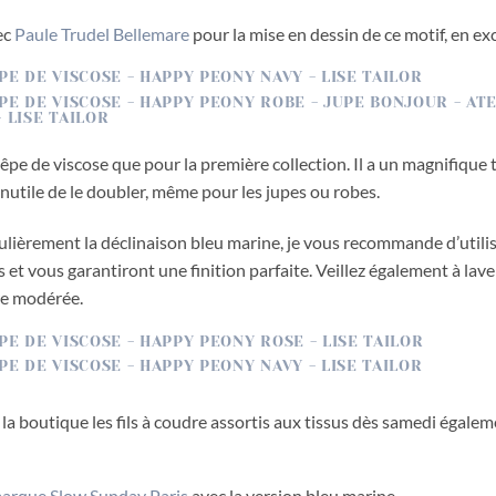
ec
Paule Trudel Bellemare
pour la mise en dessin de ce motif, en excl
e de viscose que pour la première collection. Il a un magnifique to
inutile de le doubler, même pour les jupes ou robes.
culièrement la déclinaison bleu marine, je vous recommande d’utili
ls et vous garantiront une finition parfaite. Veillez également à lav
re modérée.
la boutique les fils à coudre assortis aux tissus dès samedi égalem
 marque Slow Sunday Paris
avec la version bleu marine.