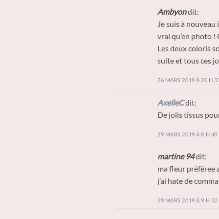
Ambyon
dit:
Je suis à nouveau i
vrai qu’en photo ! 
Les deux coloris so
suite et tous ces jo
26 MARS 2019 À 20 H 3
AxelleC
dit:
De jolis tissus pou
29 MARS 2019 À 8 H 48
martine 94
dit:
ma fleur préféree 
j’ai hate de comm
29 MARS 2019 À 9 H 32