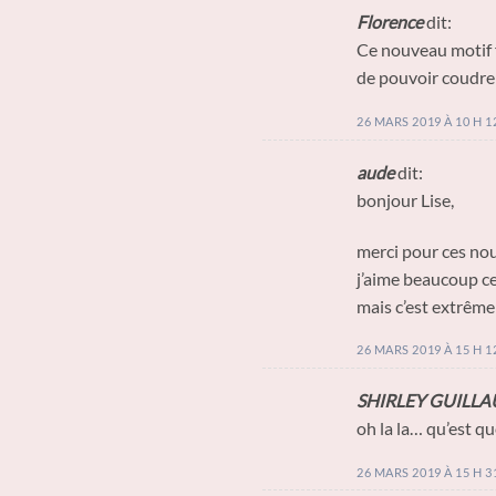
Florence
dit:
Ce nouveau motif fl
de pouvoir coudre 
26 MARS 2019 À 10 H 1
aude
dit:
bonjour Lise,
merci pour ces nou
j’aime beaucoup cet
mais c’est extrême
26 MARS 2019 À 15 H 1
SHIRLEY GUILL
oh la la… qu’est que
26 MARS 2019 À 15 H 3