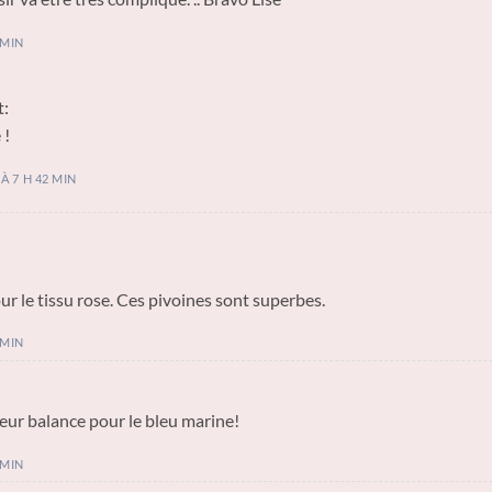
 MIN
t:
 !
À 7 H 42 MIN
r le tissu rose. Ces pivoines sont superbes.
 MIN
eur balance pour le bleu marine!
 MIN