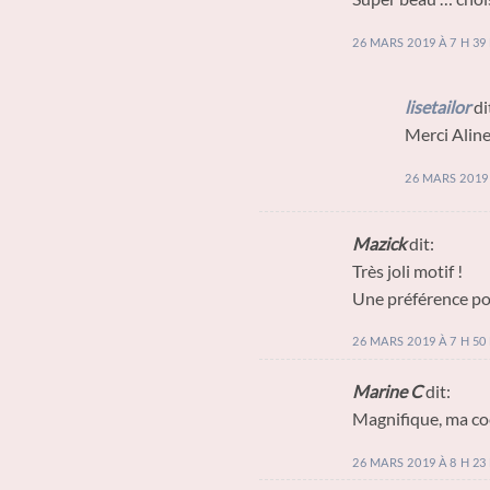
26 MARS 2019 À 7 H 39
lisetailor
di
Merci Aline
26 MARS 2019 
Mazick
dit:
Très joli motif !
Une préférence pou
26 MARS 2019 À 7 H 50
Marine C
dit:
Magnifique, ma co
26 MARS 2019 À 8 H 23