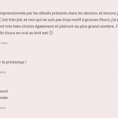
mpressionnée par les détails présents dans les dessins, et encore, je
C’est très joli, et moi qui ne suis pas trop motif à grosses fleurs, j’
nt très bien choisis également et plairont au plus grand nombre. J’
lis tissus en vrai au knit eat 🙂
7 MIN
r le printemps !
 MIN
aussi
ander
 MIN