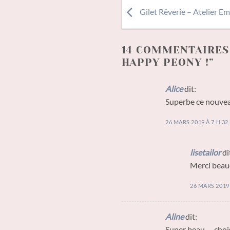
Gilet Rêverie – Atelier Em
14 COMMENTAIRES 
HAPPY PEONY !
”
Alice
dit:
Superbe ce nouveau 
26 MARS 2019 À 7 H 32
lisetailor
di
Merci beau
26 MARS 2019 
Aline
dit:
Super beau … choisi