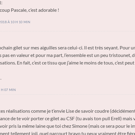
t:
oup Pascale, c’est adorable !
018 À 10 H 10 MIN
hain gilet sur mes aiguilles sera celui-ci. Il est très seyant. Pour un
 pas en valeur et pour ma part, l’ensemble est un peu tristounet, dés
sations. En fait, c’est ce tissu que j’aime le moins de tous, c’est peu
…
 H 07 MIN
tes réalisations comme je t’envie Lise de savoir coudre (décidément
hance de te voir porter ce gilet au CSF (tu avais ton pull Erell) mais 
avoir pris la même laine que toi chez Simone (mais ce sera pour le 
iment tellement joli, quel parcourt bravo tu peux vraiment être fière 