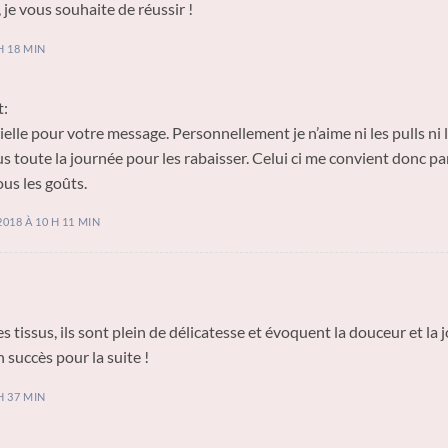
 je vous souhaite de réussir !
H 18 MIN
t:
elle pour votre message. Personnellement je n’aime ni les pulls ni l
sus toute la journée pour les rabaisser. Celui ci me convient donc 
ous les goûts.
018 À 10 H 11 MIN
 tissus, ils sont plein de délicatesse et évoquent la douceur et la jo
n succès pour la suite !
H 37 MIN