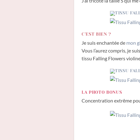
J’ai tricoté la taille S qui 
C’EST BIEN ?
Je suis enchantée de
mon g
Vous l’aurez compris, je su
tissu Falling Flowers violine
LA PHOTO BONUS
Concentration extrême pour