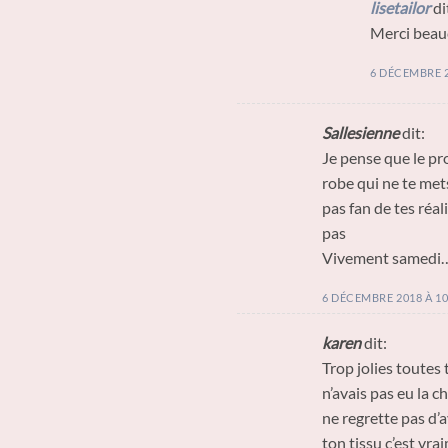
lisetailor
di
Merci beauc
6 DÉCEMBRE 2
Sallesienne
dit:
Je pense que le proc
robe qui ne te mets
pas fan de tes réali
pas
Vivement samedi
6 DÉCEMBRE 2018 À 10
karen
dit:
Trop jolies toutes 
n’avais pas eu la c
ne regrette pas d’
ton tissu c’est vra