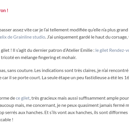
on !
asser assez vite car je l’ai tellement modifiée qu’elle n’a plus gran
elix de Grainline studio
. J’ai uniquement gardé le haut du corsage, 
let ! Il s’agit du dernier patron d’Atelier Emilie :
le gilet Rendez-
, tricoté en mélange fingering et mohair.
 bas, sans couture. Les indications sont très claires, je n’ai rencontr
 car il se porte court. La seule étape un peu fastidieuse a été les 
forme de
ce gilet
, très gracieux mais aussi suffisamment ample pour 
ucoup mais, me concernant, je ne peux quasiment jamais fermé mes
trop serrés aux hanches. Et s’ils vont aux hanches, ils sont difformes 
ccable !