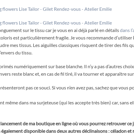
longuement sur le tissu car je vous en ai déjà parlé en détails
dans l’
coloris est particulièrement fragile. Je vous recommande d’utiliser
dre mes tissus. Les aiguilles classiques risquent de tirer des fils q
’envers du tissu.
mprimés numériquement sur base blanche. Il n’y a pas d’autres choix
ers reste blanc et, en cas de fil tiré, il va tourner et apparaître sur
 présenteront pas ce souci. Si vous n’en avez pas, sachez que vous 
nt même dans ma surjeteuse (qui les accepte très bien) car, sans el
lancement de ma boutique en ligne où vous pourrez retrouver ce jol
ra également disponible dans deux autres déclinaisons : céladon et 