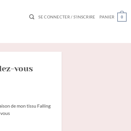
SE CONNECTER / S’INSCRIRE
PANIER
0
ndez-vous
aison de mon tissu Falling
z-vous