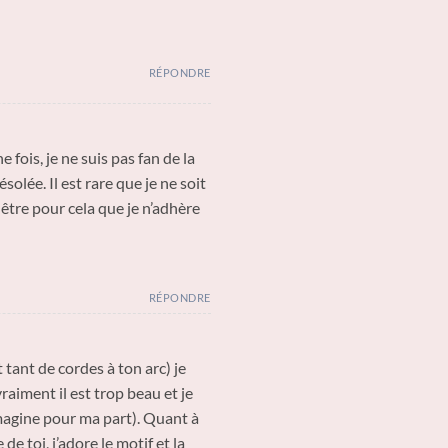
RÉPONDRE
e fois, je ne suis pas fan de la
olée. Il est rare que je ne soit
t être pour cela que je n’adhère
RÉPONDRE
 tant de cordes à ton arc) je
vraiment il est trop beau et je
imagine pour ma part). Quant à
de toi, j’adore le motif et la