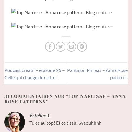
Podcast créatif – épisode 25 –
Pantalon Phileas – Anna Rose
Celle qui change de cadre !
patterns
31 COMMENTAIRES SUR “
TOP NARCISSE – ANNA
ROSE PATTERNS
”
Estelle
dit:
Tu es au top! Et ce tissu…waouhhhh