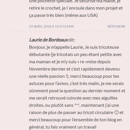
une pochette spéciale. Je sécurise ma maille, je
retire le crochet, je l´enroule dans mon projet et
ça passe très bien (même aux USA)
29 AVRIL 2018 À 10 H 53 MIN
RÉPONDRE
Laurie de Bordeaux
dit:
Bonjour, je m’appelle Laurie, Je suis tricoteuse
débutante (je tricotais un peu étant petite avec
ma maman et je m’y suis « re »mise depuis
Novembre dernier et c’est rapidement devenu
une réelle passion !), merci beaucoup pour tes
astuces pour l’avion, c’est très malin, je me serais
sûrement posé la question au dernier moment et
me serait retrouvé coincée avec mes aiguilles
droites, ou plutôt sans ^^, maintenant j’ai une
raison de plus de passer au tricot circulaire 🙂 et
merci beaucoup pour l’ensemble de ton blog en
général, tu fais vraiment un travail