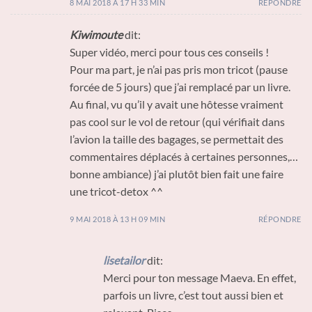
8 MAI 2018 À 17 H 33 MIN
RÉPONDRE
Kiwimoute
dit:
Super vidéo, merci pour tous ces conseils !
Pour ma part, je n’ai pas pris mon tricot (pause
forcée de 5 jours) que j’ai remplacé par un livre.
Au final, vu qu’il y avait une hôtesse vraiment
pas cool sur le vol de retour (qui vérifiait dans
l’avion la taille des bagages, se permettait des
commentaires déplacés à certaines personnes,…
bonne ambiance) j’ai plutôt bien fait une faire
une tricot-detox ^^
9 MAI 2018 À 13 H 09 MIN
RÉPONDRE
lisetailor
dit:
Merci pour ton message Maeva. En effet,
parfois un livre, c’est tout aussi bien et