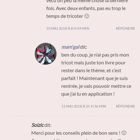
vécu un peu la même chose la dernière
fois. Avec deux enfants, pas eu trop le
temps de tricoter 🙂
10 MAI 2018 À 8 H 09 MIN
RÉPONDRE
mam'gal
dit:
ben du coup, je n’ai pas pris mon
tricot mais juste ton livre pour
rester dans le thème, et c’est
parfait ! Maintenant que je suis
rentrée, je vais pouvoir mettre ce
que j’ai lu en application !
12 MAI 2018 À 21 H 56 MIN
RÉPONDRE
Soizic
dit:
Merci pour les conseils plein de bon sens ! 🙂