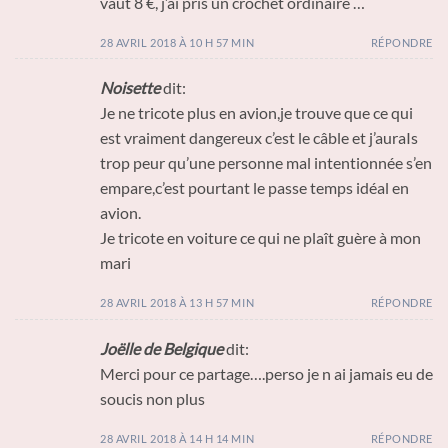
vaut 8 €, j’ai pris un crochet ordinaire …
28 AVRIL 2018 À 10 H 57 MIN
RÉPONDRE
Noisette
dit:
Je ne tricote plus en avion,je trouve que ce qui
est vraiment dangereux c’est le câble et j’auraIs
trop peur qu’une personne mal intentionnée s’en
empare,c’est pourtant le passe temps idéal en
avion.
Je tricote en voiture ce qui ne plaît guère à mon
mari
28 AVRIL 2018 À 13 H 57 MIN
RÉPONDRE
Joëlle de Belgique
dit:
Merci pour ce partage….perso je n ai jamais eu de
soucis non plus
28 AVRIL 2018 À 14 H 14 MIN
RÉPONDRE