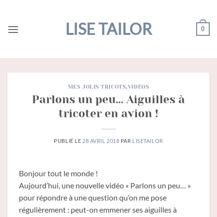
Passer
au
LISE TAILOR
0
contenu
MES JOLIS TRICOTS
,
VIDÉOS
Parlons un peu… Aiguilles à
tricoter en avion !
PUBLIÉ LE
28 AVRIL 2018
PAR
LISETAILOR
Bonjour tout le monde !
Aujourd’hui, une nouvelle vidéo « Parlons un peu… »
pour répondre à une question qu’on me pose
régulièrement : peut-on emmener ses aiguilles à