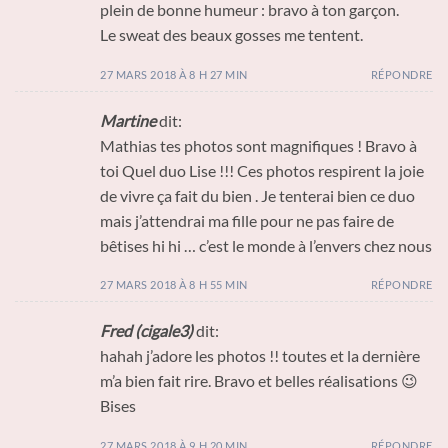
plein de bonne humeur : bravo à ton garçon.
Le sweat des beaux gosses me tentent.
27 MARS 2018 À 8 H 27 MIN
RÉPONDRE
Martine
dit:
Mathias tes photos sont magnifiques ! Bravo à
toi Quel duo Lise !!! Ces photos respirent la joie
de vivre ça fait du bien . Je tenterai bien ce duo
mais j’attendrai ma fille pour ne pas faire de
bêtises hi hi … c’est le monde à l’envers chez nous
27 MARS 2018 À 8 H 55 MIN
RÉPONDRE
Fred (cigale3)
dit:
hahah j’adore les photos !! toutes et la dernière
m’a bien fait rire. Bravo et belles réalisations 😉
Bises
27 MARS 2018 À 9 H 20 MIN
RÉPONDRE