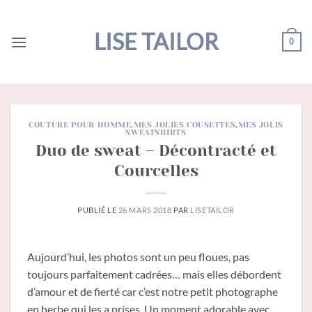
Passer
au
LISE TAILOR
0
contenu
COUTURE POUR HOMME
,
MES JOLIES COUSETTES
,
MES JOLIS
SWEATSHIRTS
Duo de sweat – Décontracté et
Courcelles
PUBLIÉ LE
26 MARS 2018
PAR
LISETAILOR
Aujourd’hui, les photos sont un peu floues, pas
toujours parfaitement cadrées… mais elles débordent
d’amour et de fierté car c’est notre petit photographe
en herbe qui les a prises. Un moment adorable avec