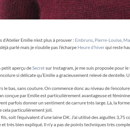
d’Atelier Emilie n’est plus à prouver :
Embruns
,
Pierre-Louise
,
Ma
s déjà parlé mais je n’oublie pas l’écharpe
Heure d’hiver
qui reste hau
n petit aperçu de
Secret
sur Instagram, je me suis proposée pour le t
ncolure si délicate qu’Emilie a gracieusement relevé de dentelle. U
rs le bas, sans couture. On commence donc au niveau de l’encolure 
an conçue par Emilie est particulièrement avantageuse et féminine
uvent parfois donner un sentiment de carrure très large. Là, la form
e cela particulièrement joli.
fils, soit l’équivalent d’une laine DK. J’ai utilisé des aiguilles 3,7
 et très bien expliqué. Il n’y a pas de points techniques très comp