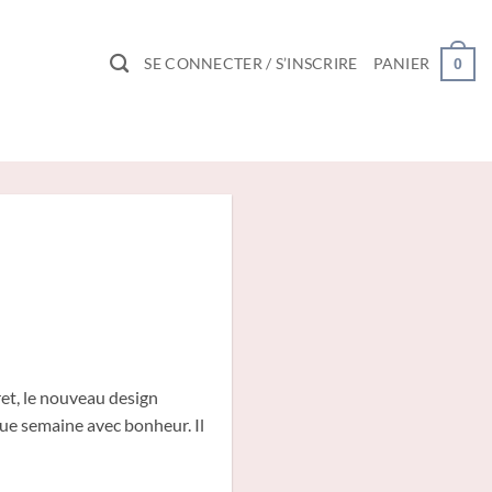
SE CONNECTER / S’INSCRIRE
PANIER
0
ret, le nouveau design
haque semaine avec bonheur. Il