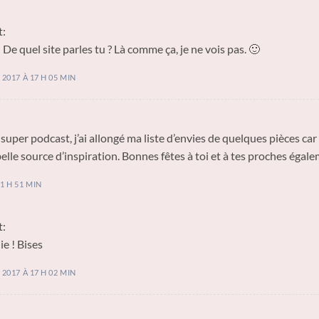
t:
 De quel site parles tu ? Là comme ça, je ne vois pas. 🙂
2017 À 17 H 05 MIN
super podcast, j’ai allongé ma liste d’envies de quelques pièces ca
elle source d’inspiration. Bonnes fêtes à toi et à tes proches égal
1 H 51 MIN
t:
e ! Bises
2017 À 17 H 02 MIN