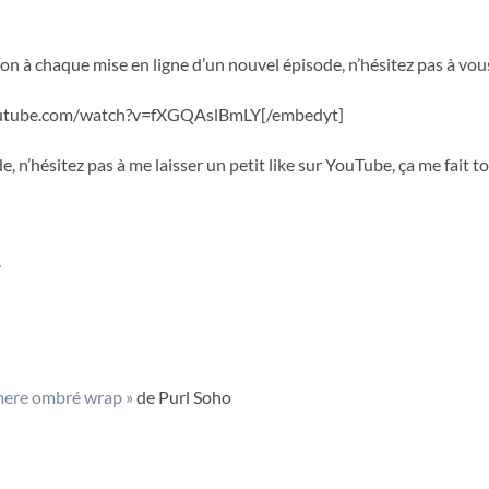
ion à chaque mise en ligne d’un nouvel épisode, n’hésitez pas à vo
outube.com/watch?v=fXGQAslBmLY[/embedyt]
e, n’hésitez pas à me laisser un petit like sur YouTube, ça me fait tou
.
ere ombré wrap »
de Purl Soho