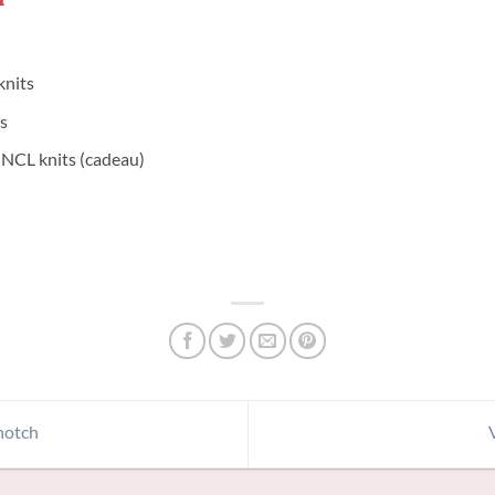
knits
s
NCL knits (cadeau)
notch