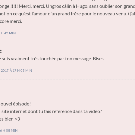
onge !!!!! Merci, merci. Ungros câlin à Hugo, sans oublier son gran
tion ce qu’est l’amour d’un grand frère pour le nouveau venu. (j’ai
core merci.
 H 42 MIN
t:
e suis vraiment très touchée par ton message. Bises
2017 À 17 H 05 MIN
nouvel épisode!
site internet dont tu fais référence dans ta video?
s bien <3
6 H 08 MIN