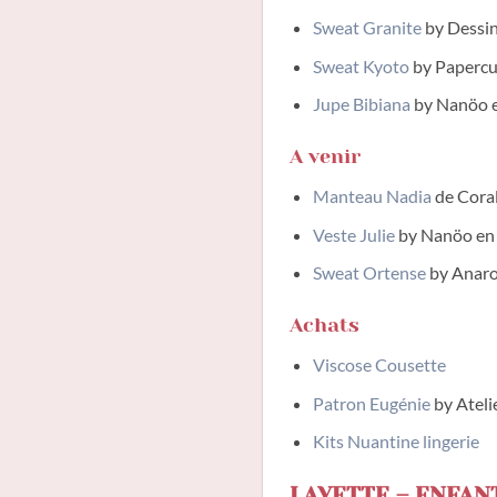
Sweat Granite
by Dessin
Sweat Kyoto
by Papercu
Jupe Bibiana
by Nanöo e
A venir
Manteau Nadia
de Coral
Veste Julie
by Nanöo en 
Sweat Ortense
by Anaro
Achats
Viscose Cousette
Patron Eugénie
by Ateli
Kits Nuantine lingerie
LAYETTE – ENFAN