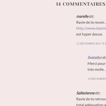
14 COMMENTAIRES 
marelle
dit:
Ravie de te revoir…
http://www.lalai
est hyper douce.
11 DÉCEMBRE 2017 À 2
lisetailor
di
Merci pour 
très molle. 
13 DÉCEMBRE 
Sallesienne
dit:
Ravie de te retrouv
total adéquation av