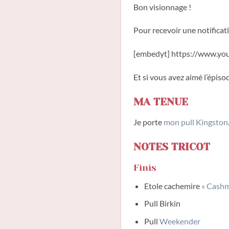
Bon visionnage !
Pour recevoir une notificat
[embedyt] https://www.y
Et si vous avez aimé l’épisod
MA TENUE
Je porte
mon pull Kingston
NOTES TRICOT
Finis
Etole cachemire
« Cashm
Pull Birkin
Pull
Weekender