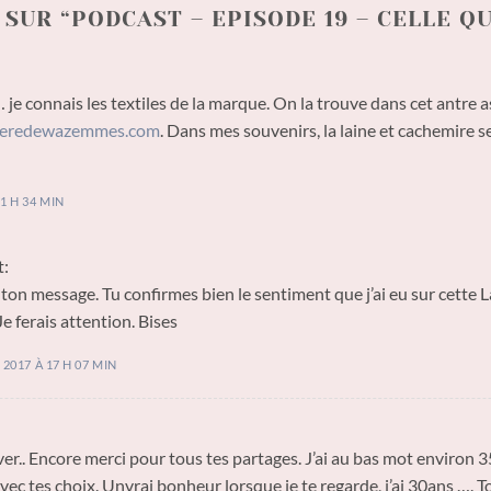
SUR “
PODCAST – EPISODE 19 – CELLE Q
 je connais les textiles de la marque. On la trouve dans cet antre as
nieredewazemmes.com
. Dans mes souvenirs, la laine et cachemire s
1 H 34 MIN
t:
ton message. Tu confirmes bien le sentiment que j’ai eu sur cette 
Je ferais attention. Bises
2017 À 17 H 07 MIN
er.. Encore merci pour tous tes partages. J’ai au bas mot environ 3
ec tes choix. Unvrai bonheur lorsque je te regarde, j’ai 30ans …. To