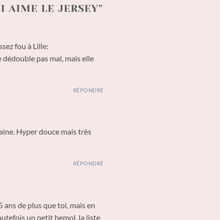
UI AIME LE JERSEY
”
sez fou à Lille:
e dédouble pas mal, mais elle
RÉPONDRE
Laine. Hyper douce mais très
RÉPONDRE
5 ans de plus que toi, mais en
utefois un petit bemol, la liste