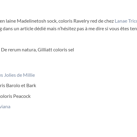
en laine Madelinetosh sock, coloris Ravelry red de chez
Lanae Tric
g dans un article dédié mais n’hésitez pas à me dire si vous êtes te
 De rerum natura, Gilliatt coloris sel
s Jolies de Millie
ris Barolo et Bark
coloris Peacock
viana