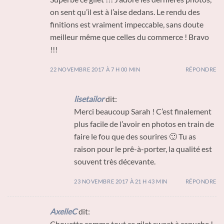
on sent qu’il est à l’aise dedans. Le rendu des
finitions est vraiment impeccable, sans doute
meilleur même que celles du commerce ! Bravo
!!!
22 NOVEMBRE 2017 À 7 H 00 MIN
RÉPONDRE
lisetailor
dit:
Merci beaucoup Sarah ! C’est finalement
plus facile de l’avoir en photos en train de
faire le fou que des sourires 🙂 Tu as
raison pour le prê-à-porter, la qualité est
souvent très décevante.
23 NOVEMBRE 2017 À 21 H 43 MIN
RÉPONDRE
AxelleC
dit:
Chouette comme tout ce gilet sweat à capuche !