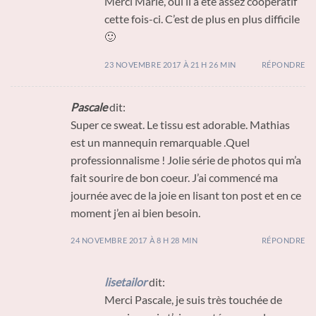
Merci Marie, oui il a été assez coopératif
cette fois-ci. C’est de plus en plus difficile
🙂
23 NOVEMBRE 2017 À 21 H 26 MIN
RÉPONDRE
Pascale
dit:
Super ce sweat. Le tissu est adorable. Mathias
est un mannequin remarquable .Quel
professionnalisme ! Jolie série de photos qui m’a
fait sourire de bon coeur. J’ai commencé ma
journée avec de la joie en lisant ton post et en ce
moment j’en ai bien besoin.
24 NOVEMBRE 2017 À 8 H 28 MIN
RÉPONDRE
lisetailor
dit:
Merci Pascale, je suis très touchée de