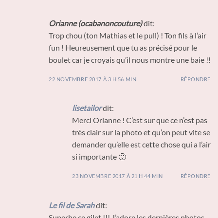
Orianne (ocabanoncouture)
dit:
Trop chou (ton Mathias et le pull) ! Ton fils à l’air
fun ! Heureusement que tu as précisé pour le
boulet car je croyais qu’il nous montre une baie !!
22 NOVEMBRE 2017 À 3 H 56 MIN
RÉPONDRE
lisetailor
dit:
Merci Orianne ! C’est sur que ce n’est pas
très clair sur la photo et qu’on peut vite se
demander qu’elle est cette chose qui a l’air
si importante 🙂
23 NOVEMBRE 2017 À 21 H 44 MIN
RÉPONDRE
Le fil de Sarah
dit:
Superbe ce gilet !!! J’adore les dernières photos,