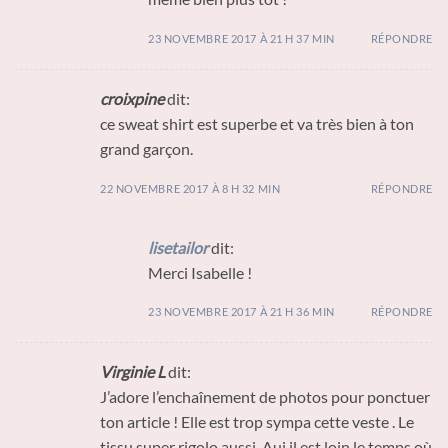
23 NOVEMBRE 2017 À 21 H 37 MIN
RÉPONDRE
croixpine
dit:
ce sweat shirt est superbe et va très bien à ton
grand garçon.
22 NOVEMBRE 2017 À 8 H 32 MIN
RÉPONDRE
lisetailor
dit:
Merci Isabelle !
23 NOVEMBRE 2017 À 21 H 36 MIN
RÉPONDRE
Virginie L
dit:
J’adore l’enchaînement de photos pour ponctuer
ton article ! Elle est trop sympa cette veste . Le
tissu super rigolo aussi. Auj il est loin le temps où