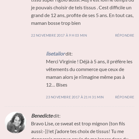
je pouvais choisir de tels tissus . Cest difficile un
grand de 12 ans, profite de ses 5 ans. En tout cas,
maman bosse trop bien
22 NOVEMBRE 2017 À 9 H 03 MIN
RÉPONDRE
lisetailor
dit:
Merci Virginie ! Déjà à 5 ans, il préfère les
vêtements du commerce que ceux de
maman alors je n’imagine même pas à
12… Bises
23 NOVEMBRE 2017 À 21 H 31 MIN
RÉPONDRE
Benedicte
dit:
Bravo Lise, ce sweat est trop mignon (ton fils
aussi:-))!et j’adore tes choix de tissus! Tu me
donnerais presque envie de me lancer dans du