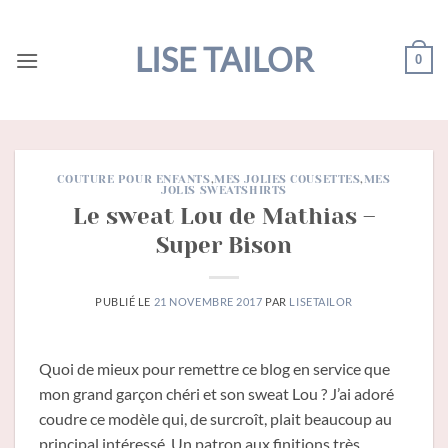
Passer
au
LISE TAILOR
0
contenu
COUTURE POUR ENFANTS
,
MES JOLIES COUSETTES
,
MES
JOLIS SWEATSHIRTS
Le sweat Lou de Mathias –
Super Bison
PUBLIÉ LE
21 NOVEMBRE 2017
PAR
LISETAILOR
Quoi de mieux pour remettre ce blog en service que
mon grand garçon chéri et son sweat Lou ? J’ai adoré
coudre ce modèle qui, de surcroît, plait beaucoup au
principal intéressé. Un patron aux finitions très