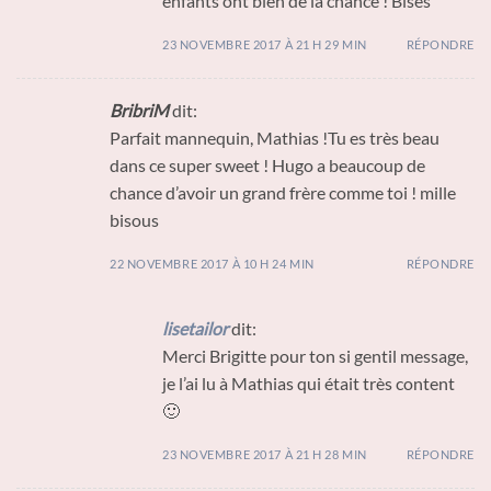
enfants ont bien de la chance ! Bises
23 NOVEMBRE 2017 À 21 H 29 MIN
RÉPONDRE
BribriM
dit:
Parfait mannequin, Mathias !Tu es très beau
dans ce super sweet ! Hugo a beaucoup de
chance d’avoir un grand frère comme toi ! mille
bisous
22 NOVEMBRE 2017 À 10 H 24 MIN
RÉPONDRE
lisetailor
dit:
Merci Brigitte pour ton si gentil message,
je l’ai lu à Mathias qui était très content
🙂
23 NOVEMBRE 2017 À 21 H 28 MIN
RÉPONDRE