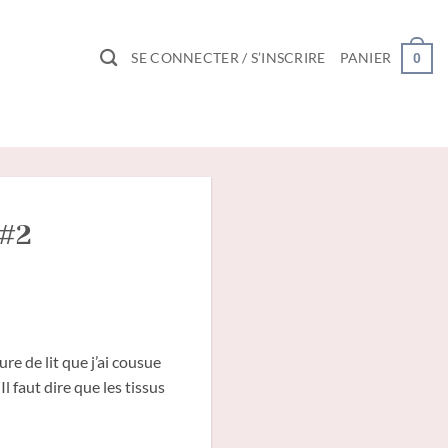
SE CONNECTER / S’INSCRIRE
PANIER
0
 #2
re de lit que j’ai cousue
l faut dire que les tissus