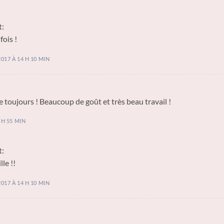
t:
fois !
017 À 14 H 10 MIN
oujours ! Beaucoup de goût et très beau travail !
 H 55 MIN
t:
le !!
017 À 14 H 10 MIN