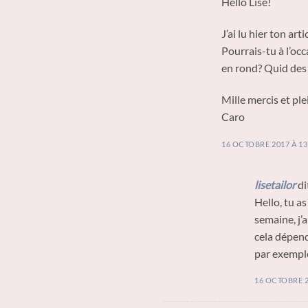
Hello Lise!
J’ai lu hier ton art
Pourrais-tu à l’oc
en rond? Quid des
Mille mercis et pl
Caro
16 OCTOBRE 2017 À 13
lisetailor
di
Hello, tu as
semaine, j’a
cela dépend
par exemple
16 OCTOBRE 2