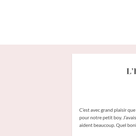
Passer
au
contenu
L’
C’est avec grand plaisir qu
pour notre petit boy. J’avais
aident beaucoup. Quel bonhe