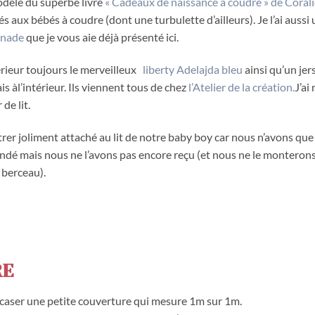
odèle du superbe livre
« Cadeaux de naissance à coudre » de Corali
aux bébés à coudre (dont une turbulette d’ailleurs). Je l’ai aussi 
enade
que je vous aie déjà présenté ici.
érieur toujours le merveilleux
liberty Adelajda bleu
ainsi qu’un jer
s àl’intérieur. Ils viennent tous de chez
l’Atelier de la création.
J’ai
de lit.
rer joliment attaché au lit de notre baby boy car nous n’avons qu
ndé mais nous ne l’avons pas encore reçu (et nous ne le monterons
 berceau).
RE
 à caser une petite couverture qui mesure 1m sur 1m.