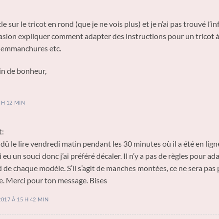
icle sur le tricot en rond (que je ne vois plus) et je n’ai pas trouvé l’i
casion expliquer comment adapter des instructions pour un tricot à 
 emmanchures etc.
ein de bonheur,
 H 12 MIN
t:
 dû le lire vendredi matin pendant les 30 minutes où il a été en lign
i eu un souci donc j’ai préféré décaler. Il n’y a pas de règles pour ad
 de chaque modèle. S’il s’agit de manches montées, ce ne sera pas 
. Merci pour ton message. Bises
017 À 15 H 42 MIN