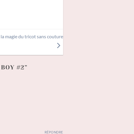
 la magie du tricot sans couture
 BOY #2
”
RÉPONDRE