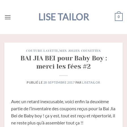
Passer
au
LISE TAILOR
0
contenu
COUTURE LAYETTE
,
MES JOLIES COUSETTES
BAI JIA BEI pour Baby Boy :
merci les fées #2
PUBLIÉ LE
28 SEPTEMBRE 2017
PAR
LISETAILOR
Avec un retard inexcusable, voici enfin la deuxième
partie de l’inventaire des coupons reçus pour la Bai Jia
Bei de Baby boy ! ça y est, tout est reçu et répertorié, il
ne reste plus qu’à assembler tout ça !!