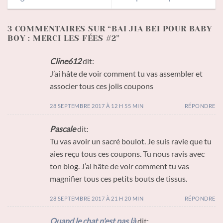
3 COMMENTAIRES SUR “
BAI JIA BEI POUR BABY
BOY : MERCI LES FÉES #2
”
Cline612
dit:
J’ai hâte de voir comment tu vas assembler et
associer tous ces jolis coupons
28 SEPTEMBRE 2017 À 12 H 55 MIN
RÉPONDRE
Pascale
dit:
Tu vas avoir un sacré boulot. Je suis ravie que tu
aies reçu tous ces coupons. Tu nous ravis avec
ton blog. J’ai hâte de voir comment tu vas
magnifier tous ces petits bouts de tissus.
28 SEPTEMBRE 2017 À 21 H 20 MIN
RÉPONDRE
Quand le chat n'est pas là
dit: