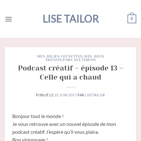
Passer
au
LISE TAILOR
0
contenu
MES JOLIES COUSETTES
,
MES JOLIS
TRICOTS
,
PODCAST
,
VIDÉOS
Podcast créatif – épisode 13 –
Celle qui a chaud
PUBLIÉ LE
22 JUIN 2017
PAR
LISETAILOR
Bonjour tout le monde !
Je vous retrouve avec un nouvel épisode de mon
podcast créatif. J’espère qu’il vous plaira.
Bon visionnage !