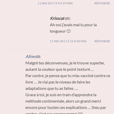
11 MAI 2017 À 9 H 29 MIN
RÉPONDRE
Krisscat
dit:
Ah oui j’avais mal lu pour la
longueur 🙂
11 MAI 2017 À 13 H 02 MIN
RÉPONDRE
Aline
dit:
Malgré tes déconvenues, je le trouve superbe,
autant la couleur que le point texturé …
Par contre, je pense que tu m’as vacciné contre ce
livre … Je n’ai pas le niveau de faire les
adaptations que tu as faites ….
Grace à toi, je suis en train d’apprendre la
méthode continentale, alors un grand merci
encore pour toutes ces explications … (heu par
contre, c’est pas encore gagné !!!).