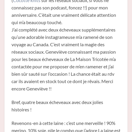
(
Cocotte knits
sur les réseaux sociaux, si vous ne
connaissez pas son podcast, foncez !!) pour mon
anniversaire. C’était une vraiment délicate attention
qui m’a beaucoup touché.
J’ai complété avec deux écheveaux supplémentaires
qu’une adorable instagrameuse m’a ramené de son
voyage au Canada. C’est vraiment la magie des
réseaux sociaux. Geneviève connaissant ma passion
pour les beaux écheveaux de La Maison Tricotée m’a
contactée pour me proposer de m’en ramener et j’ai
bien sûr sauté sur l’occasion ! La chance était au rdv
car ils avaient en stock tout ce dont je rêvais. Merci
encore Geneviève !!
Bref, quatre beaux écheveaux avec deux jolies
histoires !
Revenons-en à cette laine : c’est une merveille ! 90%
merino, 10% soie, pile le combo que j’adore La laine est