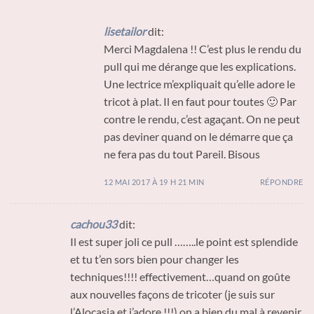
lisetailor
dit:
Merci Magdalena !! C’est plus le rendu du
pull qui me dérange que les explications.
Une lectrice m’expliquait qu’elle adore le
tricot à plat. Il en faut pour toutes 🙂 Par
contre le rendu, c’est agaçant. On ne peut
pas deviner quand on le démarre que ça
ne fera pas du tout Pareil. Bisous
12 MAI 2017 À 19 H 21 MIN
RÉPONDRE
cachou33
dit:
Il est super joli ce pull ……..le point est splendide
et tu t’en sors bien pour changer les
techniques!!!! effectivement…quand on goûte
aux nouvelles façons de tricoter (je suis sur
l’Alocasia et j’adore !!!) on a bien du mal à revenir