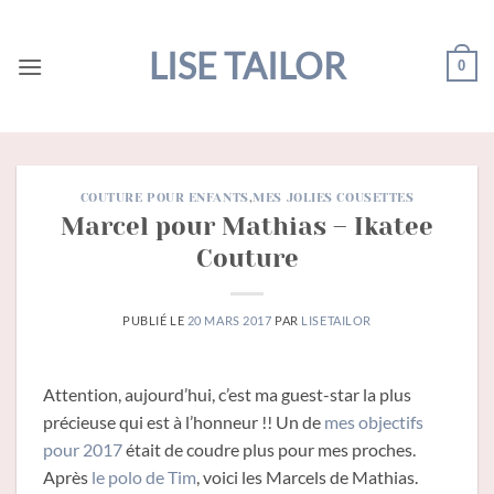
Passer
au
LISE TAILOR
0
contenu
COUTURE POUR ENFANTS
,
MES JOLIES COUSETTES
Marcel pour Mathias – Ikatee
Couture
PUBLIÉ LE
20 MARS 2017
PAR
LISETAILOR
Attention, aujourd’hui, c’est ma guest-star la plus
précieuse qui est à l’honneur !! Un de
mes objectifs
pour 2017
était de coudre plus pour mes proches.
Après
le polo de Tim
, voici les Marcels de Mathias.