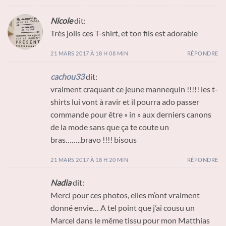
Nicole
dit:
Très jolis ces T-shirt, et ton fils est adorable
21 MARS 2017 À 18 H 08 MIN
RÉPONDRE
cachou33
dit:
vraiment craquant ce jeune mannequin !!!!! les t-
shirts lui vont à ravir et il pourra ado passer
commande pour être « in » aux derniers canons
de la mode sans que ça te coute un
bras……..bravo !!!! bisous
21 MARS 2017 À 18 H 20 MIN
RÉPONDRE
Nadia
dit:
Merci pour ces photos, elles m’ont vraiment
donné envie… A tel point que j’ai cousu un
Marcel dans le même tissu pour mon Matthias