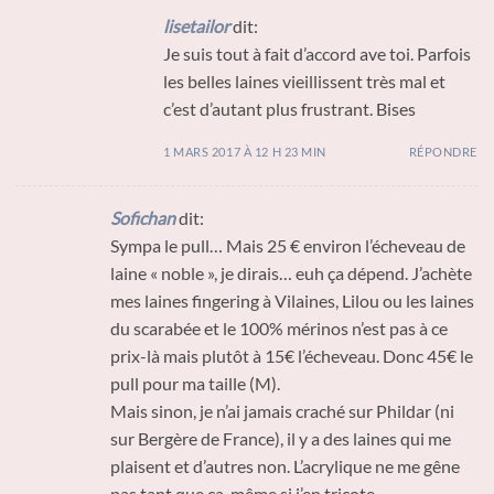
lisetailor
dit:
Je suis tout à fait d’accord ave toi. Parfois
les belles laines vieillissent très mal et
c’est d’autant plus frustrant. Bises
1 MARS 2017 À 12 H 23 MIN
RÉPONDRE
Sofichan
dit:
Sympa le pull… Mais 25 € environ l’écheveau de
laine « noble », je dirais… euh ça dépend. J’achète
mes laines fingering à Vilaines, Lilou ou les laines
du scarabée et le 100% mérinos n’est pas à ce
prix-là mais plutôt à 15€ l’écheveau. Donc 45€ le
pull pour ma taille (M).
Mais sinon, je n’ai jamais craché sur Phildar (ni
sur Bergère de France), il y a des laines qui me
plaisent et d’autres non. L’acrylique ne me gêne
pas tant que ça, même si j’en tricote