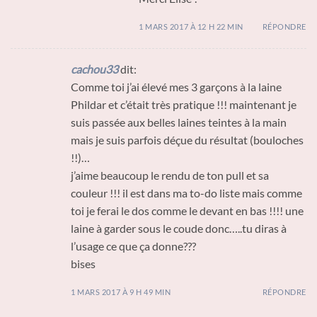
1 MARS 2017 À 12 H 22 MIN
RÉPONDRE
cachou33
dit:
Comme toi j’ai élevé mes 3 garçons à la laine
Phildar et c’était très pratique !!! maintenant je
suis passée aux belles laines teintes à la main
mais je suis parfois déçue du résultat (bouloches
!!)…
j’aime beaucoup le rendu de ton pull et sa
couleur !!! il est dans ma to-do liste mais comme
toi je ferai le dos comme le devant en bas !!!! une
laine à garder sous le coude donc…..tu diras à
l’usage ce que ça donne???
bises
1 MARS 2017 À 9 H 49 MIN
RÉPONDRE