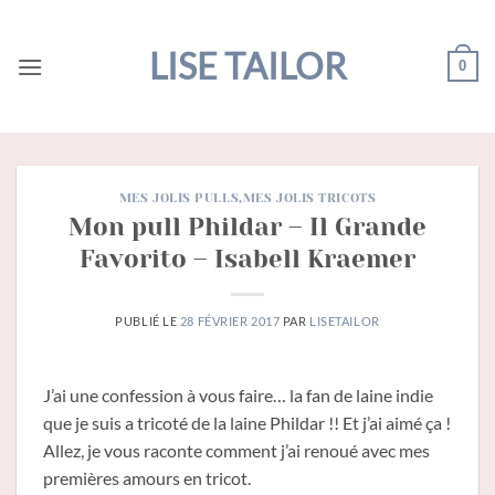
Passer
au
LISE TAILOR
0
contenu
MES JOLIS PULLS
,
MES JOLIS TRICOTS
Mon pull Phildar – Il Grande
Favorito – Isabell Kraemer
PUBLIÉ LE
28 FÉVRIER 2017
PAR
LISETAILOR
J’ai une confession à vous faire… la fan de laine indie
que je suis a tricoté de la laine Phildar !! Et j’ai aimé ça !
Allez, je vous raconte comment j’ai renoué avec mes
premières amours en tricot.