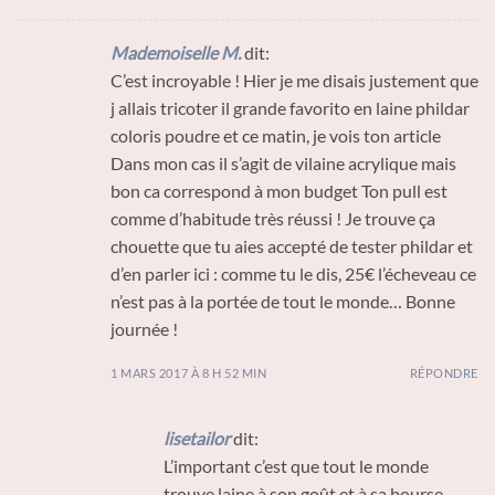
Mademoiselle M.
dit:
C’est incroyable ! Hier je me disais justement que
j allais tricoter il grande favorito en laine phildar
coloris poudre et ce matin, je vois ton article
Dans mon cas il s’agit de vilaine acrylique mais
bon ca correspond à mon budget Ton pull est
comme d’habitude très réussi ! Je trouve ça
chouette que tu aies accepté de tester phildar et
d’en parler ici : comme tu le dis, 25€ l’écheveau ce
n’est pas à la portée de tout le monde… Bonne
journée !
1 MARS 2017 À 8 H 52 MIN
RÉPONDRE
lisetailor
dit:
L’important c’est que tout le monde
trouve laine à son goût et à sa bourse.