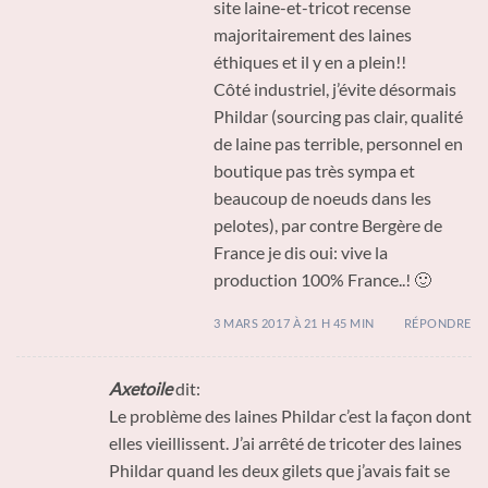
site laine-et-tricot recense
majoritairement des laines
éthiques et il y en a plein!!
Côté industriel, j’évite désormais
Phildar (sourcing pas clair, qualité
de laine pas terrible, personnel en
boutique pas très sympa et
beaucoup de noeuds dans les
pelotes), par contre Bergère de
France je dis oui: vive la
production 100% France..! 🙂
3 MARS 2017 À 21 H 45 MIN
RÉPONDRE
Axetoile
dit:
Le problème des laines Phildar c’est la façon dont
elles vieillissent. J’ai arrêté de tricoter des laines
Phildar quand les deux gilets que j’avais fait se