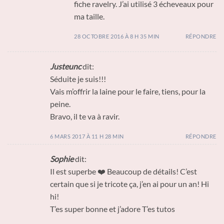
fiche ravelry. J’ai utilisé 3 écheveaux pour
ma taille.
28 OCTOBRE 2016 À 8 H 35 MIN
RÉPONDRE
Justeunc
dit:
Séduite je suis!!!
Vais m’offrir la laine pour le faire, tiens, pour la
peine.
Bravo, il te va à ravir.
6 MARS 2017 À 11 H 28 MIN
RÉPONDRE
Sophie
dit:
Il est superbe ❤️ Beaucoup de détails! C’est
certain que si je tricote ça, j’en ai pour un an! Hi
hi!
T’es super bonne et j’adore T’es tutos