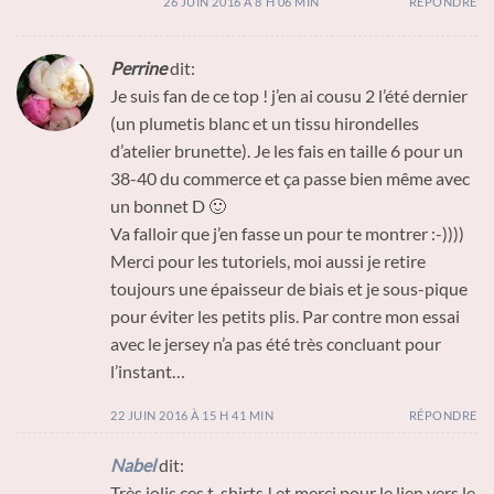
26 JUIN 2016 À 8 H 06 MIN
RÉPONDRE
Perrine
dit:
Je suis fan de ce top ! j’en ai cousu 2 l’été dernier
(un plumetis blanc et un tissu hirondelles
d’atelier brunette). Je les fais en taille 6 pour un
38-40 du commerce et ça passe bien même avec
un bonnet D 🙂
Va falloir que j’en fasse un pour te montrer :-))))
Merci pour les tutoriels, moi aussi je retire
toujours une épaisseur de biais et je sous-pique
pour éviter les petits plis. Par contre mon essai
avec le jersey n’a pas été très concluant pour
l’instant…
22 JUIN 2016 À 15 H 41 MIN
RÉPONDRE
Nabel
dit:
Très jolis ces t-shirts ! et merci pour le lien vers le