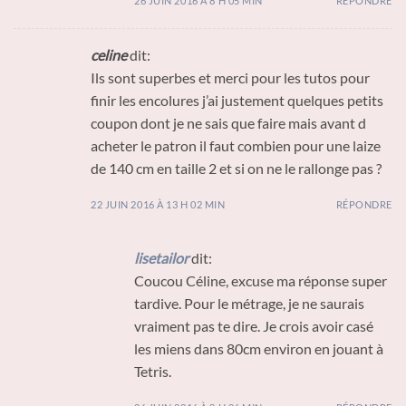
26 JUIN 2016 À 8 H 05 MIN
RÉPONDRE
celine
dit:
Ils sont superbes et merci pour les tutos pour
finir les encolures j’ai justement quelques petits
coupon dont je ne sais que faire mais avant d
acheter le patron il faut combien pour une laize
de 140 cm en taille 2 et si on ne le rallonge pas ?
22 JUIN 2016 À 13 H 02 MIN
RÉPONDRE
lisetailor
dit:
Coucou Céline, excuse ma réponse super
tardive. Pour le métrage, je ne saurais
vraiment pas te dire. Je crois avoir casé
les miens dans 80cm environ en jouant à
Tetris.